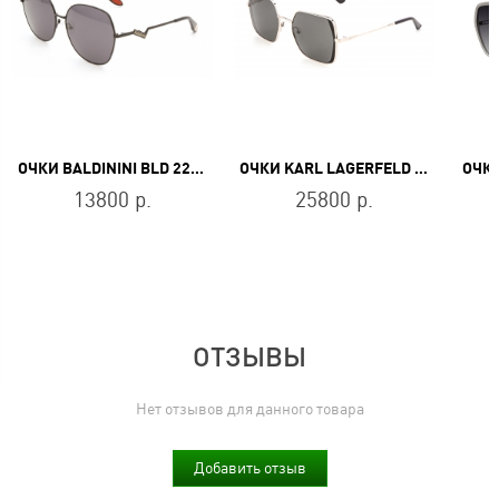
ОЧКИ BALDININI BLD 2210 MF 603
ОЧКИ KARL LAGERFELD KL 340S 710
ОЧКИ
13800 р.
25800 р.
ОТЗЫВЫ
Нет отзывов для данного товара
Добавить отзыв