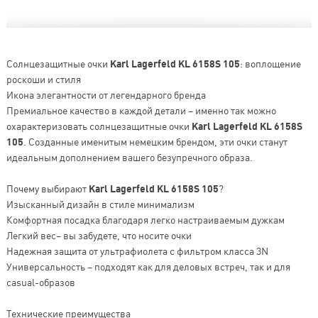
Солнцезащитные очки
Karl Lagerfeld KL 6158S 105
: воплощение
роскоши и стиля
Икона элегантности от легендарного бренда
Премиальное качество в каждой детали – именно так можно
охарактеризовать солнцезащитные очки
Karl Lagerfeld KL 6158S
105
. Созданные именитым немецким брендом, эти очки станут
идеальным дополнением вашего безупречного образа.
Почему выбирают
Karl Lagerfeld KL 6158S 105
?
Изысканный дизайн в стиле минимализм
Комфортная посадка благодаря легко настраиваемым дужкам
Легкий вес– вы забудете, что носите очки
Надежная защита от ультрафиолета с фильтром класса 3N
Универсальность – подходят как для деловых встреч, так и для
casual-образов
Технические преимущества