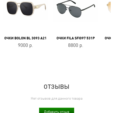
ОЧКИ BOLON BL 3093 A21
ОЧКИ FILA SFI097 531P
ОЧКИ
9000 р.
8800 р.
ОТЗЫВЫ
Нет отзывов для данного товара
Добавить отзыв