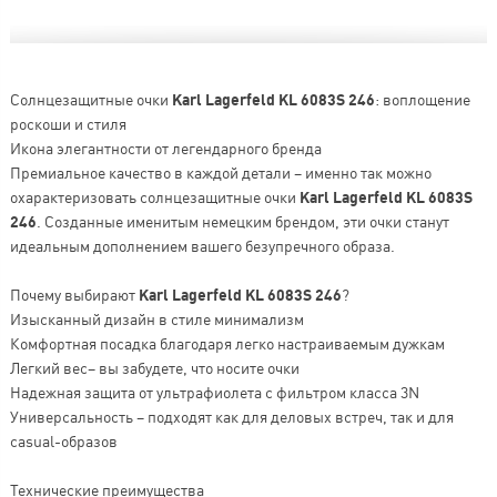
Солнцезащитные очки
Karl Lagerfeld KL 6083S 246
: воплощение
роскоши и стиля
Икона элегантности от легендарного бренда
Премиальное качество в каждой детали – именно так можно
охарактеризовать солнцезащитные очки
Karl Lagerfeld KL 6083S
246
. Созданные именитым немецким брендом, эти очки станут
идеальным дополнением вашего безупречного образа.
Почему выбирают
Karl Lagerfeld KL 6083S 246
?
Изысканный дизайн в стиле минимализм
Комфортная посадка благодаря легко настраиваемым дужкам
Легкий вес– вы забудете, что носите очки
Надежная защита от ультрафиолета с фильтром класса 3N
Универсальность – подходят как для деловых встреч, так и для
casual-образов
Технические преимущества