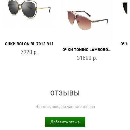
ОЧКИ BOLON BL 7012 B11
ОЧКИ
ОЧКИ TONINO LAMBORGHINI TL550-02
7920 р.
31800 р.
ОТЗЫВЫ
Нет отзывов для данного товара
Добавить отзыв