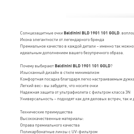
Солнцезащитные очки
Baldinini BLD 1901 101 GOLD
: вопло
Икона элегантности от легендарного бренда
Премиальное качество в каждой детали – именно так можн
идеальным дополнением вашего безупречного образа.
Почему выбирают
Baldinini BLD 1901 101 GOLD
?
Изысканный дизайн в стиле минимализм
Комфортная посадка благодаря легко настраиваемым дужк
Легкий вес– вы забудете, что носите очки
Надежная защита от ультрафиолета с фильтром класса 3N
Универсальность – подходят как для деловых встреч, так и 
Технические преимущества
Высококачественные материалы:
Оправа премиального качества
Поликарбонатные линзы с UV-фильтром