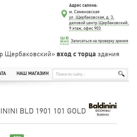
Адрес салона:
м. Семеновская
ул. Щербаковская, д. 3,
деловой центр Щербаковский,
9 этаж, офис 903
Записаться на проверку зрения
вход с торца
нтр Щербаковский»
здания
АТА
НАШ МАГАЗИН
NINI BLD 1901 101 GOLD
Baldinini