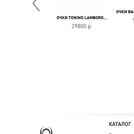
ЧКИ BOLON BL 8091 C10
ОЧКИ TONINO LAMBORGHINI TL546-02
14800 р.
29800 р.
КАТАЛОГ