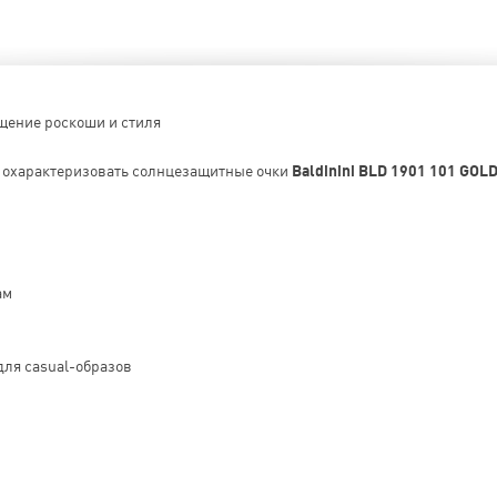
щение роскоши и стиля
о охарактеризовать солнцезащитные очки
Baldinini BLD 1901 101 GOL
ам
для casual-образов