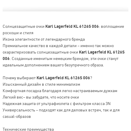
Солнцезащитные очки
Karl Lagerfeld KL 6126S 006
: воплощение
роскоши и стиля
Икона элегантности от легендарного бренда
Премиальное качество в каждой детали – именно так можно
охарактеризовать солнцезащитные очки
Karl Lagerfeld KL 6126S
006
. Созданные именитым немецким брендом, эти очки станут
идеальным дополнением вашего безупречного образа.
Почему выбирают
Karl Lagerfeld KL 6126S 006
?
Изысканный дизайн в стиле минимализм
Комфортная посадка благодаря легко настраиваемым дужкам
Легкий вес– вы забудете, что носите очки
Надежная защита от ультрафиолета с фильтром класса 3N
Универсальность – подходят как для деловых встреч, так и для
casual-образов
Технические преимущества