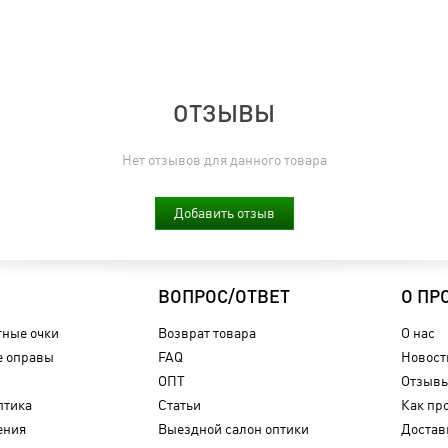
ОТЗЫВЫ
Нет отзывов для данного товара
Добавить отзыв
ВОПРОС/ОТВЕТ
О ПР
ные очки
Возврат товара
О нас
 оправы
FAQ
Новост
ОПТ
Отзыв
птика
Статьи
Как пр
ения
Выездной салон оптики
Достав