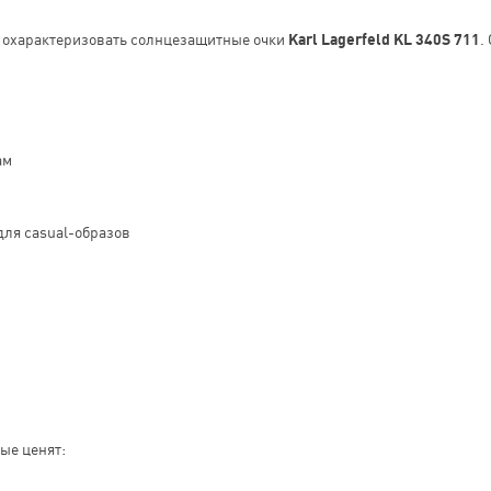
о охарактеризовать солнцезащитные очки
Karl Lagerfeld KL 340S 711
.
ам
для casual-образов
ые ценят: