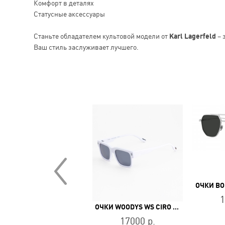
Комфорт в деталях
Статусные аксессуары
Станьте обладателем культовой модели от
Karl Lagerfeld
– 
Ваш стиль заслуживает лучшего.
ЧКИ BOLON BL 3098 C20
ОЧКИ BO
11600 р.
1
ОЧКИ WOODYS WS CIRO 04
17000 р.