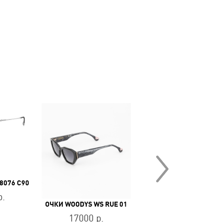
8076 C90
ОЧКИ KA
р.
13800 р.
ОЧКИ WOODYS WS RUE 01
17000 р.