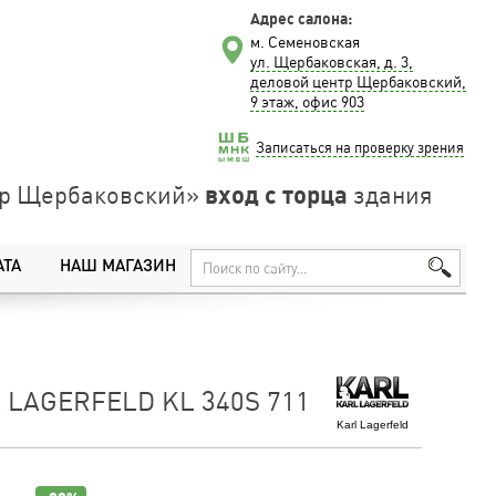
Адрес салона:
м. Семеновская
ул. Щербаковская, д. 3,
деловой центр Щербаковский,
9 этаж, офис 903
Записаться на проверку зрения
вход с торца
нтр Щербаковский»
здания
АТА
НАШ МАГАЗИН
 LAGERFELD KL 340S 711
Karl Lagerfeld