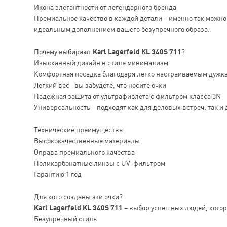
Икона элегантности от легендарного бренда
Премиальное качество в каждой детали – именно так можн
идеальным дополнением вашего безупречного образа.
Почему выбирают
Karl Lagerfeld KL 340S 711
?
Изысканный дизайн в стиле минимализм
Комфортная посадка благодаря легко настраиваемым дужк
Легкий вес– вы забудете, что носите очки
Надежная защита от ультрафиолета с фильтром класса 3N
Универсальность – подходят как для деловых встреч, так и 
Технические преимущества
Высококачественные материалы:
Оправа премиального качества
Поликарбонатные линзы с UV-фильтром
Гарантию 1 год
Для кого созданы эти очки?
Karl Lagerfeld KL 340S 711
– выбор успешных людей, котор
Безупречный стиль