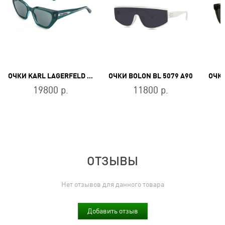
ОЧКИ KARL LAGERFELD KL 6145S 300
ОЧКИ BOLON BL 5079 A90
ОЧКИ
19800 р.
11800 р.
ОТЗЫВЫ
Нет отзывов для данного товара
Добавить отзыв