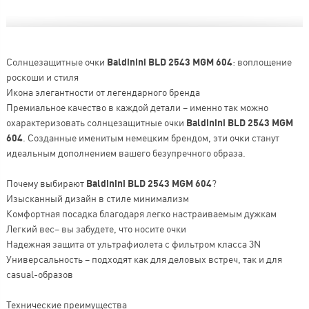
Солнцезащитные очки
Baldinini BLD 2543 MGM 604
: воплощение
роскоши и стиля
Икона элегантности от легендарного бренда
Премиальное качество в каждой детали – именно так можно
охарактеризовать солнцезащитные очки
Baldinini BLD 2543 MGM
604
. Созданные именитым немецким брендом, эти очки станут
идеальным дополнением вашего безупречного образа.
Почему выбирают
Baldinini BLD 2543 MGM 604
?
Изысканный дизайн в стиле минимализм
Комфортная посадка благодаря легко настраиваемым дужкам
Легкий вес– вы забудете, что носите очки
Надежная защита от ультрафиолета с фильтром класса 3N
Универсальность – подходят как для деловых встреч, так и для
casual-образов
Технические преимущества