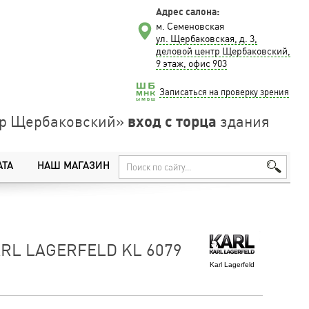
Адрес салона:
м. Семеновская
ул. Щербаковская, д. 3,
деловой центр Щербаковский,
9 этаж, офис 903
Записаться на проверку зрения
вход с торца
нтр Щербаковский»
здания
АТА
НАШ МАГАЗИН
RL LAGERFELD KL 6079
Karl Lagerfeld