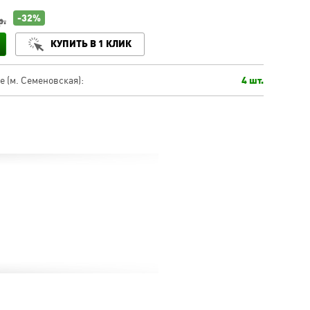
-32%
р.
КУПИТЬ В 1 КЛИК
 (м. Семеновская):
4 шт.