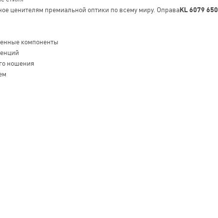
ное ценителям премиальной оптики по всему миру. Оправа
KL 6079 650
венные компоненты
денций
го ношения
ем