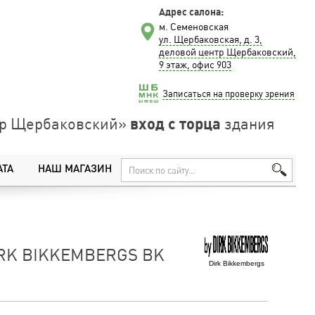
Адрес салона:
м. Семеновская
ул. Щербаковская, д. 3,
деловой центр Щербаковский,
9 этаж, офис 903
Записаться на проверку зрения
вход с торца
нтр Щербаковский»
здания
АТА
НАШ МАГАЗИН
RK BIKKEMBERGS BK
Dirk Bikkembergs