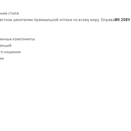
ение стиля
вестное ценителям премиальной оптики по всему миру. Оправа
BK 208V
венные компоненты
денций
го ношения
ем