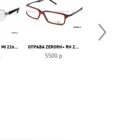
ОПРАВА MISSONI MI 226 01
ОПРАВА ZERORH+ RH 200 01
ОПРАВА BA
.
5500 р.
6500 р.