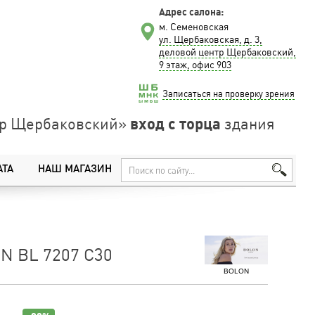
Адрес салона:
м. Семеновская
ул. Щербаковская, д. 3,
деловой центр Щербаковский,
9 этаж, офис 903
Записаться на проверку зрения
вход с торца
нтр Щербаковский»
здания
АТА
НАШ МАГАЗИН
N BL 7207 C30
BOLON