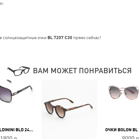
т:
е солнцезащитные очки
BL 7207 C30
прямо сейчас!
ВАМ МОЖЕТ ПОНРАВИТЬСЯ
ОЧКИ BALDININI BLD 2439 MM 103
ОЧКИ BOLON BL 
1800 р.
9000 р