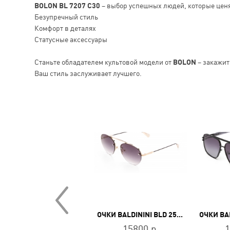
BOLON BL 7207 C30
– выбор успешных людей, которые ценя
Безупречный стиль
Комфорт в деталях
Статусные аксессуары
Станьте обладателем культовой модели от
BOLON
– закажит
Ваш стиль заслуживает лучшего.
ОЧКИ BALDININI BLD 2510 MF 703
ОЧКИ BALDININI BLD 2546 MGU 603
11800 р.
15800 р.
1