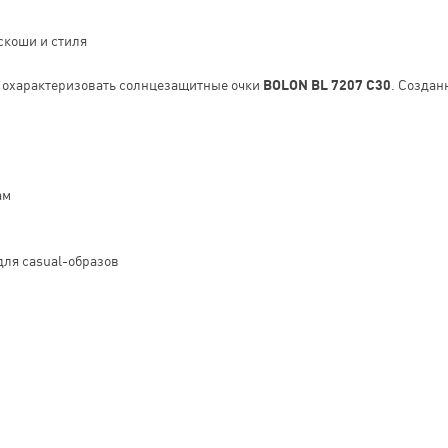
скоши и стиля
о охарактеризовать солнцезащитные очки
BOLON BL 7207 C30
. Создан
ам
для casual-образов