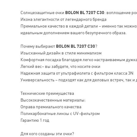
Солнцезащитные очки
BOLON BL 7207 C30
: воплощение ро
Икона элегантности от легендарного бренда
Премиальное качество в каждой детали – именно так можн
идеальным дополнением вашего безупречного образа.
Почему выбирают
BOLON BL 7207 C30
?
Изысканный дизайн в стиле минимализм
Комфортная посадка благодаря легко настраиваемым дужк
Легкий вес– вы забудете, что носите очки
Надежная защита от ультрафиолета с фильтром класса 3N
Универсальность – подходят как для деловых встреч, так и 
Технические преимущества
Высококачественные материалы:
Оправа премиального качества
Поликарбонатные линзы с UV-фильтром
Гарантию 1 год
Для кого созданы эти очки?