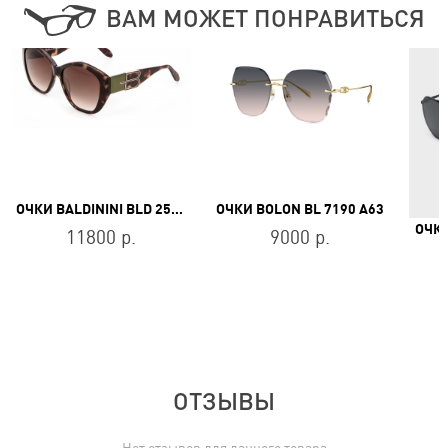
ВАМ МОЖЕТ ПОНРАВИТЬСЯ
ОЧКИ BALDININI BLD 2505 PF 103
ОЧКИ BOLON BL 7190 A63
ОЧКИ
11800 р.
9000 р.
ОТЗЫВЫ
Нет отзывов для данного товара