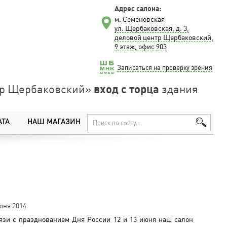
Адрес салона:
м. Семеновская
ул. Щербаковская, д. 3,
деловой центр Щербаковский,
9 этаж, офис 903
Записаться на проверку зрения
вход с торца
нтр Щербаковский»
здания
АТА
НАШ МАГАЗИН
юня 2014
язи с празднованием Дня России 12 и 13 июня наш салон