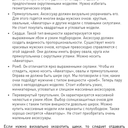
предпочтение округленными моделям. Нужно избегать
геометрических оправ.
Прямоугольник. Аксессуар должен визуально укорачивать его.
Для этого годятся многие виды мужских очков: круглые,
овальные, «Авиаторы» и другие модели с плавными силуэтами.
Не стоит покупать квадратные и угловатые модели.
Сердце. Такой тип внешности характеризуется ярко
выраженным лбом и узким подбородком. Аксессуар должен
создать видимость пропорциональности. Существует много
красивых мужских очков, которые превосходно справляются с
этой задачей. Они должны иметь форму овала, круга или
прямоугольника с округлыми углами. Можно носить
«Авиаторы».
Ромб. Он отличается ярко выраженными скулами. Чтобы их
сгладить, нужно носить «Авиаторы», овалы и прямоугольники.
Оправа не должна быть шире скул. Мы поговорили о том, какие
очки подойдут мужчине с типом внешности «ромб». Теперь пару
слов о неподходящих моделях. Стоит избегать узких,
миниатюрных, угловатых и слишком массивных аксессуаров.
Перевернутый треугольник. Он характеризуется массивной
челюстью и узким лбом. Выбор солнцезащитных очков для
мужчин с таким типом внешности довольно широк. Можно
купить массивные модели или варианты с полуободком. Также
хорошо смотрятся «Авиаторы». Не стоит приобретать очень
маленькие аксессуары.
Если нужно визуально укоротить щеки, то следует отдавать