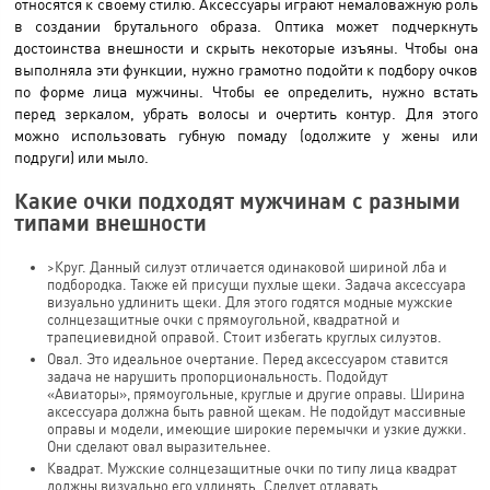
относятся к своему стилю. Аксессуары играют немаловажную роль
в создании брутального образа. Оптика может подчеркнуть
достоинства внешности и скрыть некоторые изъяны. Чтобы она
выполняла эти функции, нужно грамотно подойти к подбору очков
по форме лица мужчины. Чтобы ее определить, нужно встать
перед зеркалом, убрать волосы и очертить контур. Для этого
можно использовать губную помаду (одолжите у жены или
подруги) или мыло.
Какие очки подходят мужчинам с разными
типами внешности
>Круг. Данный силуэт отличается одинаковой шириной лба и
подбородка. Также ей присущи пухлые щеки. Задача аксессуара
визуально удлинить щеки. Для этого годятся модные мужские
солнцезащитные очки с прямоугольной, квадратной и
трапециевидной оправой. Стоит избегать круглых силуэтов.
Овал. Это идеальное очертание. Перед аксессуаром ставится
задача не нарушить пропорциональность. Подойдут
«Авиаторы», прямоугольные, круглые и другие оправы. Ширина
аксессуара должна быть равной щекам. Не подойдут массивные
оправы и модели, имеющие широкие перемычки и узкие дужки.
Они сделают овал выразительнее.
Квадрат. Мужские солнцезащитные очки по типу лица квадрат
должны визуально его удлинять. Следует отдавать