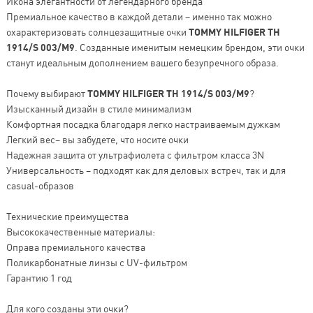
Икона элегантности от легендарного бренда
Премиальное качество в каждой детали – именно так можно
охарактеризовать солнцезащитные очки
TOMMY HILFIGER TH
1914/S 003/M9
. Созданные именитым немецким брендом, эти очки
станут идеальным дополнением вашего безупречного образа.
Почему выбирают
TOMMY HILFIGER TH 1914/S 003/M9
?
Изысканный дизайн в стиле минимализм
Комфортная посадка благодаря легко настраиваемым дужкам
Легкий вес– вы забудете, что носите очки
Надежная защита от ультрафиолета с фильтром класса 3N
Универсальность – подходят как для деловых встреч, так и для
casual-образов
Технические преимущества
Высококачественные материалы:
Оправа премиального качества
Поликарбонатные линзы с UV-фильтром
Гарантию 1 год
Для кого созданы эти очки?