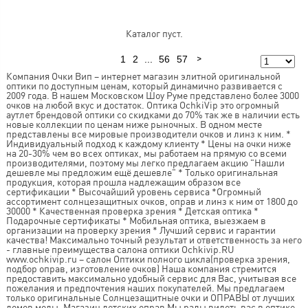
Каталог пуст.
1
2
...
56
57
Предыдущая
Следующая
Компания Очки Вип – интернет магазин элитной оригинальной
оптики по доступным ценам, который динамично развивается с
2009 года. В нашем Московском Шоу Руме представлено более 3000
очков на любой вкус и достаток. Оптика OchkiVip это огромный
аутлет брендовой оптики со скидками до 70% так же в наличии есть
новые коллекции по ценам ниже рыночных. В одном месте
представлены все мировые производители очков и линз к ним. *
Индивидуальный подход к каждому клиенту * Цены на очки ниже
на 20-30% чем во всех оптиках, мы работаем на прямую со всеми
производителями, поэтому мы легко предлагаем акцию "Нашли
дешевле мы предложим ещё дешевле" * Только оригинальная
продукция, которая прошла надлежащим образом все
сертификации * Высочайший уровень сервиса *Огромный
ассортимент солнцезащитных очков, оправ и линз к ним от 1800 до
30000 * Качественная проверка зрения * Детская оптика *
Подарочные сертификаты * Мобильная оптика, выезжаем в
организации на проверку зрения * Лучший сервис и гарантии
качества! Максимально точный результат и ответственность за него
- главные преимущества салона оптики Ochkivip.RU
www.ochkivip.ru – салон Оптики полного цикла(проверка зрения,
подбор оправ, изготовление очков) Наша компания стремится
предоставить максимально удобный сервис для Вас, учитывая все
пожелания и предпочтения наших покупателей. Мы предлагаем
только оригинальные Солнцезащитные очки и ОПРАВЫ от лучших
домов моды. Магазин детских оправ Мы рады видеть вас в оптике