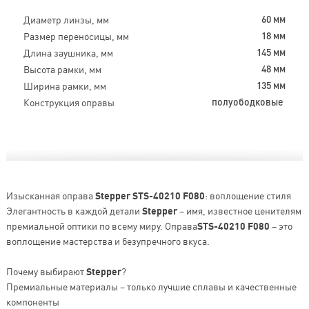
Диаметр линзы, мм
60 мм
Размер переносицы, мм
18 мм
Длина заушника, мм
145 мм
Высота рамки, мм
48 мм
Ширина рамки, мм
135 мм
Конструкция оправы
полуободковые
Изысканная оправа
Stepper STS-40210 F080
: воплощение стиля
Элегантность в каждой детали
Stepper
– имя, известное ценителям
премиальной оптики по всему миру. Оправа
STS-40210 F080
– это
воплощение мастерства и безупречного вкуса.
Почему выбирают
Stepper
?
Премиальные материалы – только лучшие сплавы и качественные
компоненты