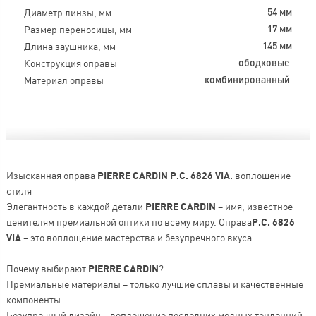
Диаметр линзы, мм
54 мм
Размер переносицы, мм
17 мм
Длина заушника, мм
145 мм
Конструкция оправы
ободковые
Материал оправы
комбинированный
Изысканная оправа
PIERRE CARDIN P.C. 6826 VIA
: воплощение
стиля
Элегантность в каждой детали
PIERRE CARDIN
– имя, известное
ценителям премиальной оптики по всему миру. Оправа
P.C. 6826
VIA
– это воплощение мастерства и безупречного вкуса.
Почему выбирают
PIERRE CARDIN
?
Премиальные материалы – только лучшие сплавы и качественные
компоненты
Безупречный дизайн – воплощение последних модных тенденций