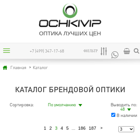
ОПТИКА ЛУЧШИХ ЦЕН
+7 (499) 347-17-68
ФИЛЬТР
Каталог
Главная
КАТАЛОГ БРЕНДОВОЙ ОПТИКИ
Сортировка:
По умолчанию
Выводить по:
48
В наличии
1
2
3
4
5
...
186
187
Предыдущая
Следующая