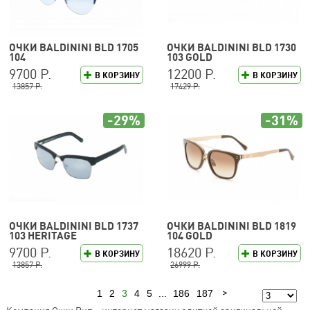
ОЧКИ BALDININI BLD 1705
ОЧКИ BALDININI BLD 1730
104
103 GOLD
9700 Р.
12200 Р.
В КОРЗИНУ
В КОРЗИНУ
13857 Р.
17429 Р.
-29%
-31%
ОЧКИ BALDININI BLD 1737
ОЧКИ BALDININI BLD 1819
103 HERITAGE
104 GOLD
9700 Р.
18620 Р.
В КОРЗИНУ
В КОРЗИНУ
13857 Р.
26999 Р.
1
2
3
4
5
...
186
187
Предыдущая
Следующая