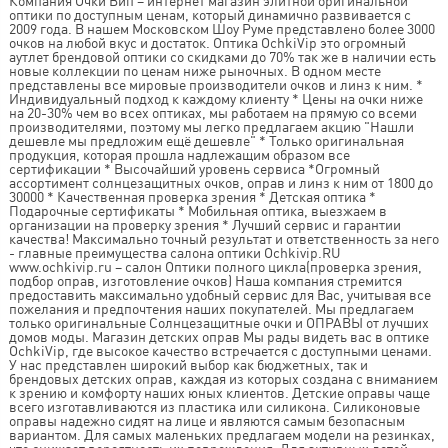
Компания Очки Вип – интернет магазин элитной оригинальной
оптики по доступным ценам, который динамично развивается с
2009 года. В нашем Московском Шоу Руме представлено более 3000
очков на любой вкус и достаток. Оптика OchkiVip это огромный
аутлет брендовой оптики со скидками до 70% так же в наличии есть
новые коллекции по ценам ниже рыночных. В одном месте
представлены все мировые производители очков и линз к ним. *
Индивидуальный подход к каждому клиенту * Цены на очки ниже
на 20-30% чем во всех оптиках, мы работаем на прямую со всеми
производителями, поэтому мы легко предлагаем акцию "Нашли
дешевле мы предложим ещё дешевле" * Только оригинальная
продукция, которая прошла надлежащим образом все
сертификации * Высочайший уровень сервиса *Огромный
ассортимент солнцезащитных очков, оправ и линз к ним от 1800 до
30000 * Качественная проверка зрения * Детская оптика *
Подарочные сертификаты * Мобильная оптика, выезжаем в
организации на проверку зрения * Лучший сервис и гарантии
качества! Максимально точный результат и ответственность за него
- главные преимущества салона оптики Ochkivip.RU
www.ochkivip.ru – салон Оптики полного цикла(проверка зрения,
подбор оправ, изготовление очков) Наша компания стремится
предоставить максимально удобный сервис для Вас, учитывая все
пожелания и предпочтения наших покупателей. Мы предлагаем
только оригинальные Солнцезащитные очки и ОПРАВЫ от лучших
домов моды. Магазин детских оправ Мы рады видеть вас в оптике
OchkiVip, где высокое качество встречается с доступными ценами.
У нас представлен широкий выбор как бюджетных, так и
брендовых детских оправ, каждая из которых создана с вниманием
к зрению и комфорту наших юных клиентов. Детские оправы чаще
всего изготавливаются из пластика или силикона. Силиконовые
оправы надежно сидят на лице и являются самым безопасным
вариантом. Для самых маленьких предлагаем модели на резинках,