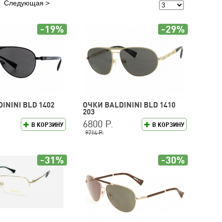
Следующая
-19%
-29%
ININI BLD 1402
ОЧКИ BALDININI BLD 1410
203
6800 Р.
В КОРЗИНУ
В КОРЗИНУ
9714 Р.
-31%
-30%