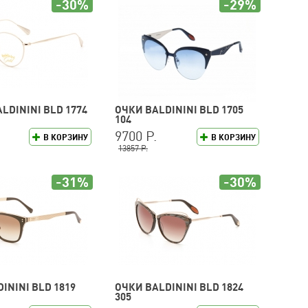
-30%
-29%
LDININI BLD 1774
ОЧКИ BALDININI BLD 1705
104
9700 Р.
В КОРЗИНУ
В КОРЗИНУ
13857 Р.
-31%
-30%
ININI BLD 1819
ОЧКИ BALDININI BLD 1824
305