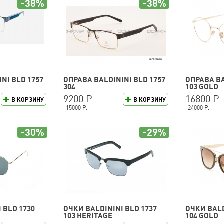
-38%
-38%
NI BLD 1757
ОПРАВА BALDININI BLD 1757
ОПРАВА BA
304
103 GOLD
9200 Р.
16800 Р.
В КОРЗИНУ
В КОРЗИНУ
15000 Р.
24000 Р.
-30%
-29%
 BLD 1730
ОЧКИ BALDININI BLD 1737
ОЧКИ BALD
103 HERITAGE
104 GOLD