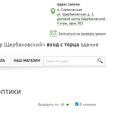
Адрес салона:
м. Семеновская
ул. Щербаковская, д. 3,
деловой центр Щербаковский,
9 этаж, офис 903
Записаться на проверку зрения
вход с торца
нтр Щербаковский»
здания
АТА
НАШ МАГАЗИН
ОПТИКИ
Выводить по:
48
В наличии