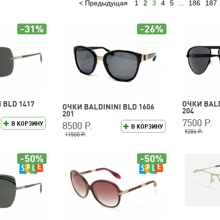
Предыдущая
1
2
3
4
5
...
186
187
-31%
-26%
 BLD 1417
ОЧКИ BALD
ОЧКИ BALDININI BLD 1606
204
201
7500 Р.
8500 Р.
В КОРЗИНУ
В КОРЗИНУ
9286 Р.
11500 Р.
-50%
-50%