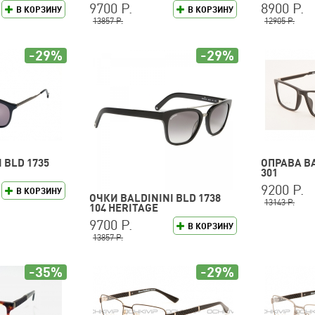
9700 Р.
8900 Р.
В КОРЗИНУ
В КОРЗИНУ
13857 Р.
12905 Р.
-29%
-29%
 BLD 1735
ОПРАВА BA
301
9200 Р.
В КОРЗИНУ
ОЧКИ BALDININI BLD 1738
13143 Р.
104 HERITAGE
9700 Р.
В КОРЗИНУ
13857 Р.
-35%
-29%