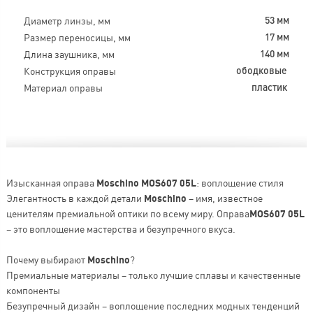
Диаметр линзы, мм
53 мм
Размер переносицы, мм
17 мм
Длина заушника, мм
140 мм
Конструкция оправы
ободковые
Материал оправы
пластик
Изысканная оправа
Moschino MOS607 05L
: воплощение стиля
Элегантность в каждой детали
Moschino
– имя, известное
ценителям премиальной оптики по всему миру. Оправа
MOS607 05L
– это воплощение мастерства и безупречного вкуса.
Почему выбирают
Moschino
?
Премиальные материалы – только лучшие сплавы и качественные
компоненты
Безупречный дизайн – воплощение последних модных тенденций