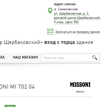
Адрес салона:
м. Семеновская
ул. Щербаковская, д. 3,
деловой центр Щербаковский,
9 этаж, офис 903
Записаться на проверку зрения
вход с торца
нтр Щербаковский»
здания
АТА
НАШ МАГАЗИН
NI MI 702 04
Missoni