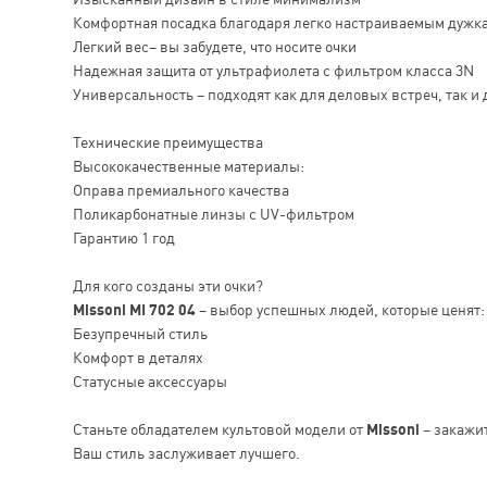
Комфортная посадка благодаря легко настраиваемым дужк
Легкий вес– вы забудете, что носите очки
Надежная защита от ультрафиолета с фильтром класса 3N
Универсальность – подходят как для деловых встреч, так и 
Технические преимущества
Высококачественные материалы:
Оправа премиального качества
Поликарбонатные линзы с UV-фильтром
Гарантию 1 год
Для кого созданы эти очки?
Missoni MI 702 04
– выбор успешных людей, которые ценят:
Безупречный стиль
Комфорт в деталях
Статусные аксессуары
Станьте обладателем культовой модели от
Missoni
– закажи
Ваш стиль заслуживает лучшего.