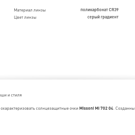
Материал линзы
поликарбонат CR39
Цвет линзы
серый градиент
оши и стиля
о охарактеризовать солнцезащитные очки
Missoni MI 702 04
. Созданны