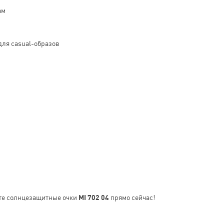
ам
для casual-образов
те солнцезащитные очки
MI 702 04
прямо сейчас!