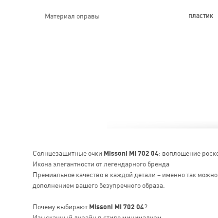
Материал оправы
пластик
Солнцезащитные очки
Missoni MI 702 04
: воплощение роск
Икона элегантности от легендарного бренда
Премиальное качество в каждой детали – именно так можн
дополнением вашего безупречного образа.
Почему выбирают
Missoni MI 702 04
?
Изысканный дизайн в стиле минимализм