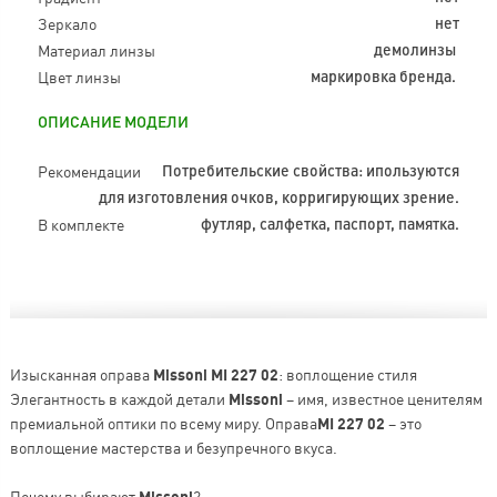
Зеркало
нет
Материал линзы
демолинзы
Цвет линзы
маркировка бренда.
ОПИСАНИЕ МОДЕЛИ
Рекомендации
Потребительские свойства: ипользуются
для изготовления очков, корригирующих зрение.
В комплекте
футляр, салфетка, паспорт, памятка.
Изысканная оправа
Missoni MI 227 02
: воплощение стиля
Элегантность в каждой детали
Missoni
– имя, известное ценителям
премиальной оптики по всему миру. Оправа
MI 227 02
– это
воплощение мастерства и безупречного вкуса.
Почему выбирают
?