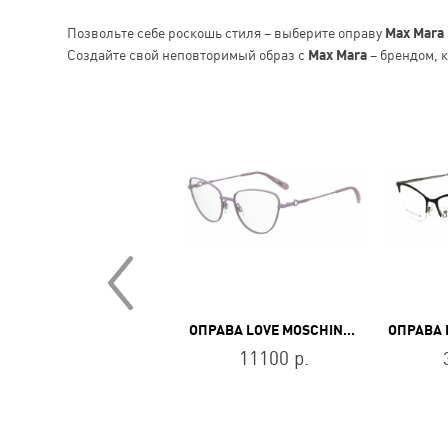
Позвольте себе роскошь стиля – выберите оправу
Max Mara
Создайте свой неповторимый образ с
Max Mara
– брендом, к
ОПРАВА MISSONI MIS 0200 807
ОПРАВА LOVE MOSCHINO MOL608/TN 09S
17500 р.
11100 р.