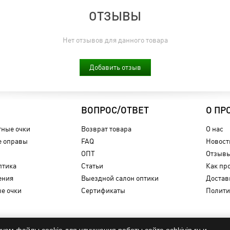
ОТЗЫВЫ
Нет отзывов для данного товара
Добавить отзыв
ВОПРОС/ОТВЕТ
О ПР
ные очки
Возврат товара
О нас
 оправы
FAQ
Новост
ОПТ
Отзыв
птика
Статьи
Как пр
ения
Выездной салон оптики
Достав
е очки
Сертификаты
Полити