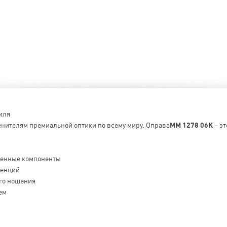
иля
енителям премиальной оптики по всему миру. Оправа
MM 1278 06K
– эт
венные компоненты
денций
го ношения
ем