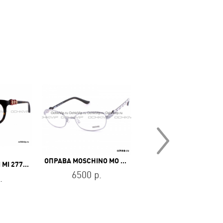
ОПРАВА MOSCHINO MO 140 03
ОПРАВА MISSONI MI 277 02
ОПРАВА BEN
6500 р.
.
2500 р.