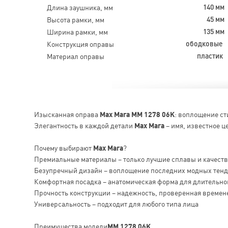
Длина заушника, мм
140 мм
Высота рамки, мм
45 мм
Ширина рамки, мм
135 мм
Конструкция оправы
ободковые
Материал оправы
пластик
Изысканная оправа
Max Mara MM 1278 06K
: воплощение ст
Элегантность в каждой детали
Max Mara
– имя, известное ц
Почему выбирают
Max Mara
?
Премиальные материалы – только лучшие сплавы и качест
Безупречный дизайн – воплощение последних модных тен
Комфортная посадка – анатомическая форма для длительно
Прочность конструкции – надежность, проверенная времен
Универсальность – подходит для любого типа лица
Преимущества модели
MM 1278 06K