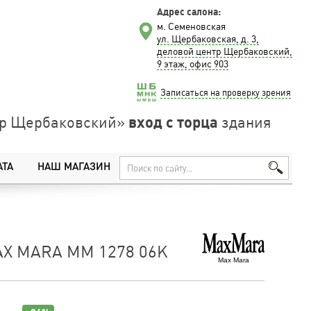
Адрес салона:
м. Семеновская
ул. Щербаковская, д. 3,
деловой центр Щербаковский,
9 этаж, офис 903
Записаться на проверку зрения
вход с торца
нтр Щербаковский»
здания
АТА
НАШ МАГАЗИН
X MARA MM 1278 06K
Max Mara