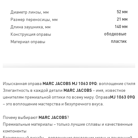
Диаметр линзы, мм
52 мм
Размер переносицы, мм
21 мм
Длина заушника, мм
140 мм
Конструкция оправы
ободковые
Материал оправы
пластик
Изысканная оправа
MARC JACOBS MJ 1063 09Q
: воплощение стиля
Элегантность в каждой детали
MARC JACOBS
– имя, известное
ценителям премиальной оптики по всему миру. Оправа
MJ 1063 09Q
– это воплощение мастерства и безупречного вкуса.
Почему выбирают
MARC JACOBS
?
Премиальные материалы – только лучшие сплавы и качественные
компоненты
Безупречный дизайн – воплощение последних модных тенденций