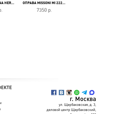
ОПРАВА CAROLINA HERRERA CH 0011 807
ОПРАВА MISSONI MI 222 02
ОПРАВА STEPPER S
р.
7350 р.
11100 р.
ОЕКТЕ
г. Москва
и
ул. Щербаковская, д. 3,
ы
деловой центр Щербаковский,