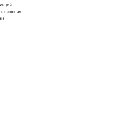
денций
го ношения
ем