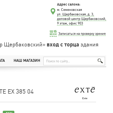
Адрес салона:
м. Семеновская
ул. Щербаковская, д. 3,
деловой центр Щербаковский,
9 этаж, офис 903
Записаться на проверку зрения
вход с торца
нтр Щербаковский»
здания
АТА
НАШ МАГАЗИН
E EX 385 04
Exte