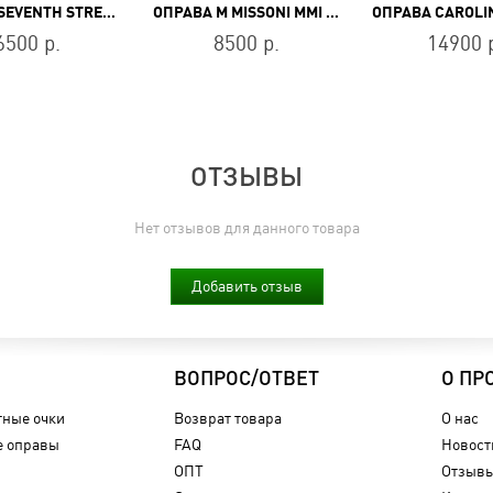
ОПРАВА SEVENTH STREET 7A 563 PEF
ОПРАВА M MISSONI MMI 0072 ZI9
6500 р.
8500 р.
14900 
ОТЗЫВЫ
Нет отзывов для данного товара
Добавить отзыв
ВОПРОС/ОТВЕТ
О ПР
ные очки
Возврат товара
О нас
 оправы
FAQ
Новост
ОПТ
Отзыв