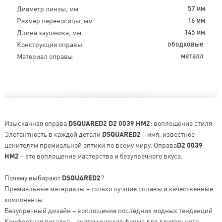
Диаметр линзы, мм
57 мм
Размер переносицы, мм
16 мм
Длина заушника, мм
145 мм
Конструкция оправы
ободковые
Материал оправы
металл
Изысканная оправа
DSQUARED2 D2 0039 HM2
: воплощение стиля
Элегантность в каждой детали
DSQUARED2
– имя, известное
ценителям премиальной оптики по всему миру. Оправа
D2 0039
HM2
– это воплощение мастерства и безупречного вкуса.
Почему выбирают
DSQUARED2
?
Премиальные материалы – только лучшие сплавы и качественные
компоненты
Безупречный дизайн – воплощение последних модных тенденций
Комфортная посадка – анатомическая форма для длительного