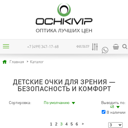
ОПТИКА ЛУЧШИХ ЦЕН
+7 (499) 347-17-68
ФИЛЬТР
Каталог
Главная
ДЕТСКИЕ ОЧКИ ДЛЯ ЗРЕНИЯ —
БЕЗОПАСНОСТЬ И КОМФОРТ
Сортировка:
По умолчанию
Выводить по:
48
В наличии
1
2
3
4
5
6
Предыдущая
Следующая