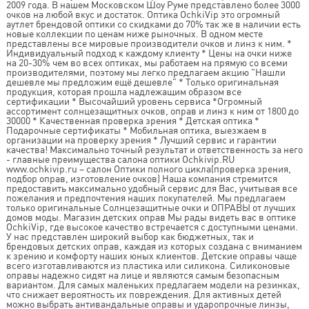
2009 года. В нашем Московском Шоу Руме представлено более 3000
очков на любой вкус и достаток. Оптика OchkiVip это огромный
аутлет брендовой оптики со скидками до 70% так же в наличии есть
новые коллекции по ценам ниже рыночных. В одном месте
представлены все мировые производители очков и линз к ним. *
Индивидуальный подход к каждому клиенту * Цены на очки ниже
на 20-30% чем во всех оптиках, мы работаем на прямую со всеми
производителями, поэтому мы легко предлагаем акцию "Нашли
дешевле мы предложим ещё дешевле" * Только оригинальная
продукция, которая прошла надлежащим образом все
сертификации * Высочайший уровень сервиса *Огромный
ассортимент солнцезащитных очков, оправ и линз к ним от 1800 до
30000 * Качественная проверка зрения * Детская оптика *
Подарочные сертификаты * Мобильная оптика, выезжаем в
организации на проверку зрения * Лучший сервис и гарантии
качества! Максимально точный результат и ответственность за него
- главные преимущества салона оптики Ochkivip.RU
www.ochkivip.ru – салон Оптики полного цикла(проверка зрения,
подбор оправ, изготовление очков) Наша компания стремится
предоставить максимально удобный сервис для Вас, учитывая все
пожелания и предпочтения наших покупателей. Мы предлагаем
только оригинальные Солнцезащитные очки и ОПРАВЫ от лучших
домов моды. Магазин детских оправ Мы рады видеть вас в оптике
OchkiVip, где высокое качество встречается с доступными ценами.
У нас представлен широкий выбор как бюджетных, так и
брендовых детских оправ, каждая из которых создана с вниманием
к зрению и комфорту наших юных клиентов. Детские оправы чаще
всего изготавливаются из пластика или силикона. Силиконовые
оправы надежно сидят на лице и являются самым безопасным
вариантом. Для самых маленьких предлагаем модели на резинках,
что снижает вероятность их повреждения. Для активных детей
можно выбрать антивандальные оправы и ударопрочные линзы,