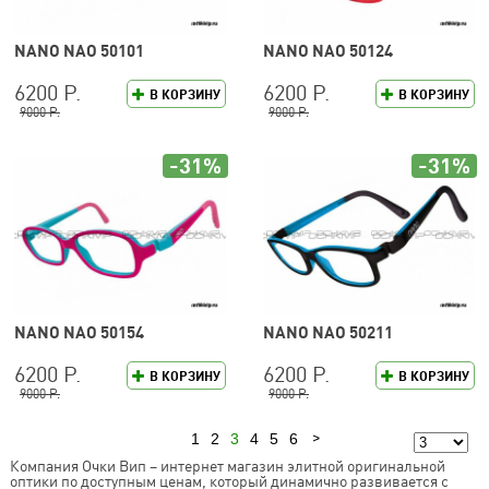
NANO NAO 50101
NANO NAO 50124
6200 Р.
6200 Р.
В КОРЗИНУ
В КОРЗИНУ
9000 Р.
9000 Р.
-31%
-31%
NANO NAO 50154
NANO NAO 50211
6200 Р.
6200 Р.
В КОРЗИНУ
В КОРЗИНУ
9000 Р.
9000 Р.
1
2
3
4
5
6
Предыдущая
Следующая
Компания Очки Вип – интернет магазин элитной оригинальной
оптики по доступным ценам, который динамично развивается с