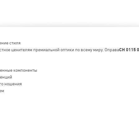
ение стиля
стное ценителям премиальной оптики по всему миру. Оправа
CH 0115 
венные компоненты
денций
го ношения
ем