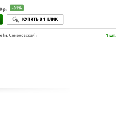
-31%
0 р.
КУПИТЬ В 1 КЛИК
 (м. Семеновская):
1 шт.