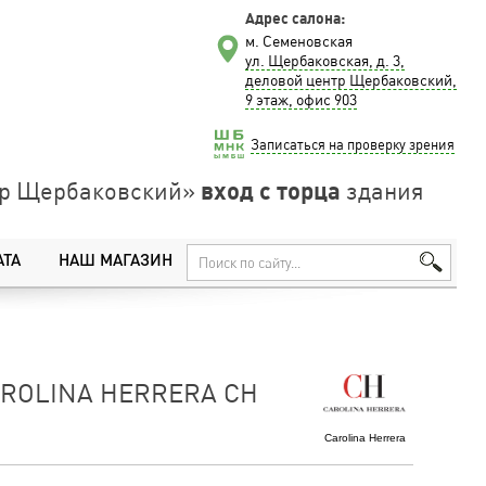
Адрес салона:
м. Семеновская
ул. Щербаковская, д. 3,
деловой центр Щербаковский,
9 этаж, офис 903
Записаться на проверку зрения
вход с торца
нтр Щербаковский»
здания
АТА
НАШ МАГАЗИН
ROLINA HERRERA CH
Carolina Herrera