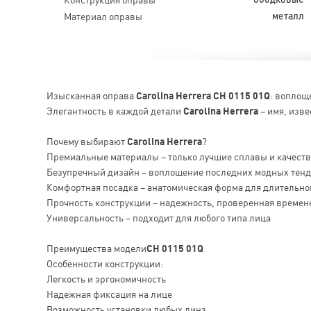
Материал оправы
металл
Изысканная оправа
Carolina Herrera CH 0115 01Q
: воплощ
Элегантность в каждой детали
Carolina Herrera
– имя, изве
Почему выбирают
Carolina Herrera
?
Премиальные материалы – только лучшие сплавы и качест
Безупречный дизайн – воплощение последних модных тен
Комфортная посадка – анатомическая форма для длительно
Прочность конструкции – надежность, проверенная времен
Универсальность – подходит для любого типа лица
Преимущества модели
CH 0115 01Q
Особенности конструкции:
Легкость и эргономичность
Надежная фиксация на лице
Возможность установки любых линз