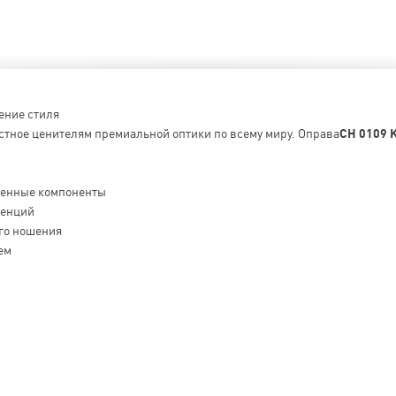
ение стиля
стное ценителям премиальной оптики по всему миру. Оправа
CH 0109 
венные компоненты
денций
го ношения
ем