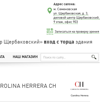
Адрес салона:
м. Семеновская
ул. Щербаковская, д. 3,
деловой центр Щербаковский,
9 этаж, офис 903
Записаться на проверку зрения
вход с торца
нтр Щербаковский»
здания
АТА
НАШ МАГАЗИН
ROLINA HERRERA CH
Carolina Herrera