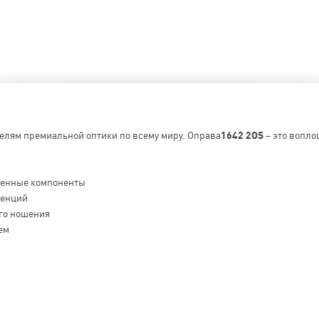
телям премиальной оптики по всему миру. Оправа
1642 2OS
– это вопло
венные компоненты
денций
го ношения
ем