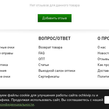
Нет отзывов для данного товара
Добавить отзыв
ВОПРОС/ОТВЕТ
О ПР
ные очки
Возврат товара
О нас
 оправы
FAQ
Новост
ОПТ
Отзыв
птика
Статьи
Как пр
ения
Выездной салон оптики
Достав
е очки
Сертификаты
Полити
уем файлы cookie для улучшения работы сайта ochkivip.ru и
афика. Продолжая использовать сайт, Вы соглашаетесь с нашей
OCHKIVIP 2009-2026©
 конфиденциальности
.