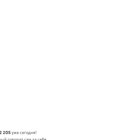
2 2OS
уже сегодня!
ый говорит сам за себя.