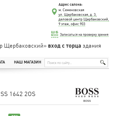
Адрес салона:
м. Семеновская
ул. Щербаковская, д. 3,
деловой центр Щербаковский,
9 этаж, офис 903
Записаться на проверку зрения
вход с торца
нтр Щербаковский»
здания
АТА
НАШ МАГАЗИН
SS 1642 2OS
BOSS