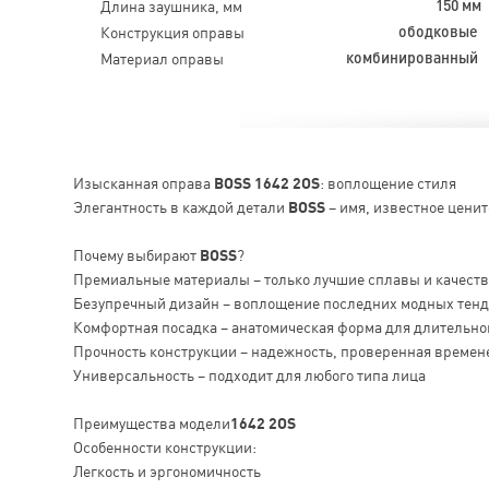
Длина заушника, мм
150 мм
Конструкция оправы
ободковые
Материал оправы
комбинированный
Изысканная оправа
BOSS 1642 2OS
: воплощение стиля
Элегантность в каждой детали
BOSS
– имя, известное цени
Почему выбирают
BOSS
?
Премиальные материалы – только лучшие сплавы и качест
Безупречный дизайн – воплощение последних модных тен
Комфортная посадка – анатомическая форма для длительно
Прочность конструкции – надежность, проверенная времен
Универсальность – подходит для любого типа лица
Преимущества модели
1642 2OS
Особенности конструкции:
Легкость и эргономичность