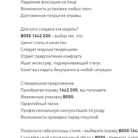
Надежная фиксация на лице
Возможность установки любых линз
Долговечное покрытие оправы
Для кого создана эта модель?
BOSS 1642 2OS
– выбор тех, кто:
Ценит стиль и качество
Следует модным тенденциям
Отдает предпочтение комфорту
Ищет аксессуар, подчеркивающий статус
Хочет выглядеть безупречно в любой ситуации
Специальное предложение
Приобретая оправу
1642 2OS
, вы получаете:
Фирменную упаковку
BOSS
Гарантийный талон
Профессиональную консультацию по уходу
Возможность примерки перед покупкой
Позвольте себе роскошь стиля – выберите оправу
BOSS 164
Создайте свой неповторимый образ с
BOSS
– брендом, котор