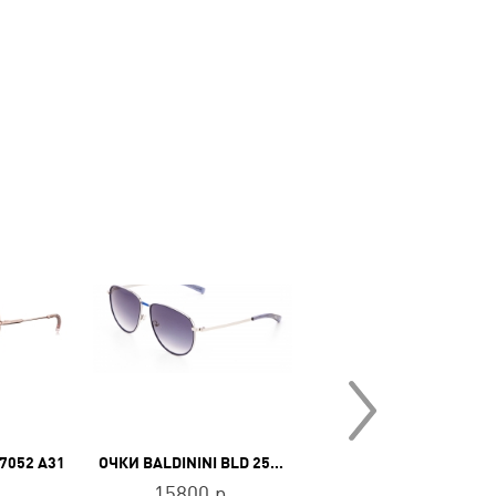
7052 A31
ОЧКИ BALDININI BLD 2548 MU 403
ОЧКИ BOLON BL 7117 D
.
15800 р.
10800 р.