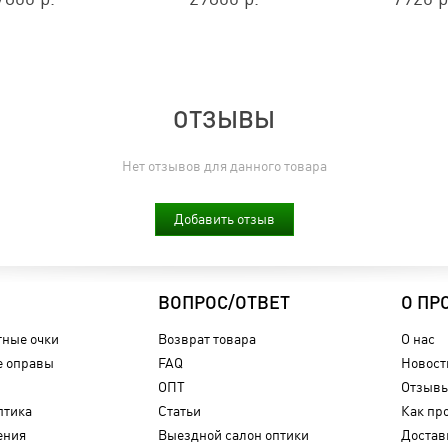
ОТЗЫВЫ
Нет отзывов для данного товара
Добавить отзыв
ВОПРОС/ОТВЕТ
О ПР
ные очки
Возврат товара
О нас
 оправы
FAQ
Новост
ОПТ
Отзыв
птика
Статьи
Как пр
ения
Выездной салон оптики
Достав