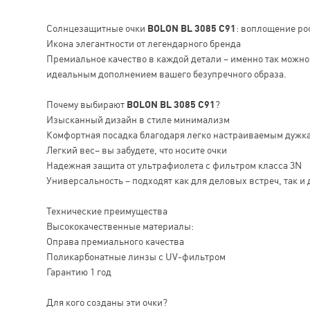
Солнцезащитные очки
BOLON BL 3085 C91
: воплощение ро
Икона элегантности от легендарного бренда
Премиальное качество в каждой детали – именно так можн
идеальным дополнением вашего безупречного образа.
Почему выбирают
BOLON BL 3085 C91
?
Изысканный дизайн в стиле минимализм
Комфортная посадка благодаря легко настраиваемым дужк
Легкий вес– вы забудете, что носите очки
Надежная защита от ультрафиолета с фильтром класса 3N
Универсальность – подходят как для деловых встреч, так и 
Технические преимущества
Высококачественные материалы:
Оправа премиального качества
Поликарбонатные линзы с UV-фильтром
Гарантию 1 год
Для кого созданы эти очки?