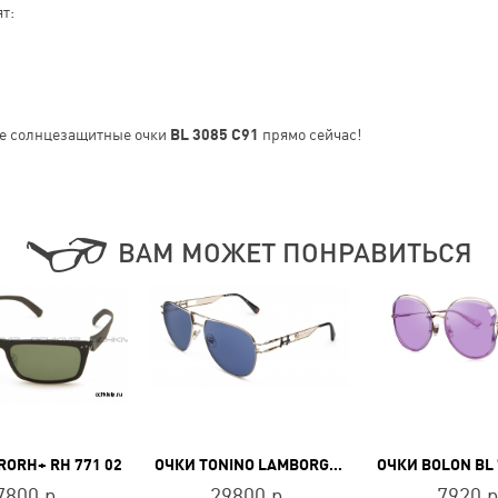
т:
е солнцезащитные очки
BL 3085 C91
прямо сейчас!
ВАМ МОЖЕТ ПОНРАВИТЬСЯ
RORH+ RH 771 02
ОЧКИ TONINO LAMBORGHINI TL510-02
ОЧКИ BOLON BL 
7800 р.
29800 р.
7920 р