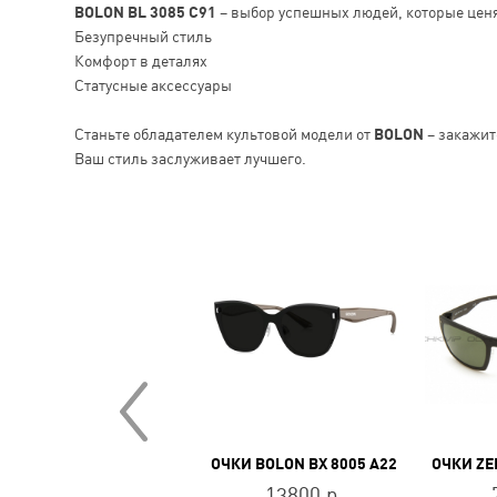
BOLON BL 3085 C91
– выбор успешных людей, которые ценя
Безупречный стиль
Комфорт в деталях
Статусные аксессуары
Станьте обладателем культовой модели от
BOLON
– закажит
Ваш стиль заслуживает лучшего.
ЧКИ BOLON BL 7122 A61
ОЧКИ BOLON BX 8005 A22
ОЧКИ ZE
9000 р.
13800 р.