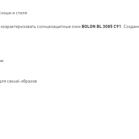
скоши и стиля
о охарактеризовать солнцезащитные очки
BOLON BL 3085 C91
. Создан
ам
для casual-образов