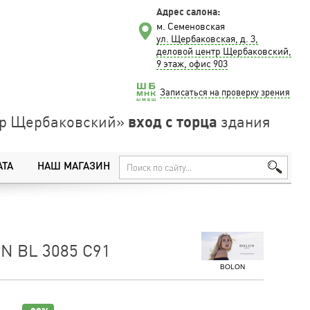
Адрес салона:
м. Семеновская
ул. Щербаковская, д. 3,
деловой центр Щербаковский,
9 этаж, офис 903
Записаться на проверку зрения
вход с торца
нтр Щербаковский»
здания
АТА
НАШ МАГАЗИН
N BL 3085 C91
BOLON