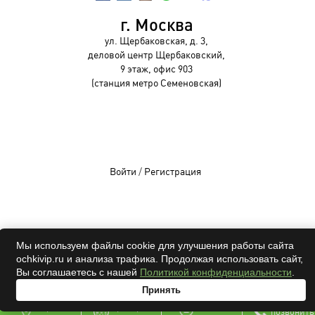
г. Москва
ул. Щербаковская, д. 3,
деловой центр Щербаковский,
9 этаж, офис 903
(станция метро Семеновская)
Войти
/
Регистрация
OCHKIVIP 2009-2026©
Мы используем файлы cookie для улучшения работы сайта
ochkivip.ru и анализа трафика. Продолжая использовать сайт,
Все права защищены
Вы соглашаетесь с нашей
Политикой конфиденциальности
.
Принять
адрес
проверка
онлайн
позвонить