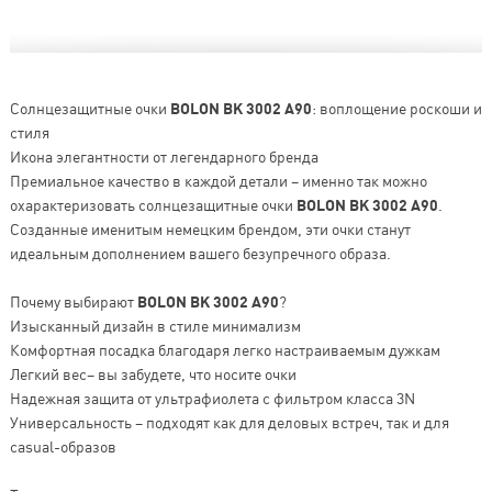
Солнцезащитные очки
BOLON BK 3002 A90
: воплощение роскоши и
стиля
Икона элегантности от легендарного бренда
Премиальное качество в каждой детали – именно так можно
охарактеризовать солнцезащитные очки
BOLON BK 3002 A90
.
Созданные именитым немецким брендом, эти очки станут
идеальным дополнением вашего безупречного образа.
Почему выбирают
BOLON BK 3002 A90
?
Изысканный дизайн в стиле минимализм
Комфортная посадка благодаря легко настраиваемым дужкам
Легкий вес– вы забудете, что носите очки
Надежная защита от ультрафиолета с фильтром класса 3N
Универсальность – подходят как для деловых встреч, так и для
casual-образов