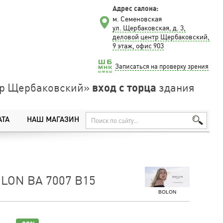
Адрес салона:
м. Семеновская
ул. Щербаковская, д. 3,
деловой центр Щербаковский,
9 этаж, офис 903
Записаться на проверку зрения
вход с торца
нтр Щербаковский»
здания
АТА
НАШ МАГАЗИН
LON BA 7007 B15
BOLON