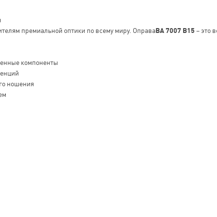
я
ителям премиальной оптики по всему миру. Оправа
BA 7007 B15
– это 
венные компоненты
денций
го ношения
ем