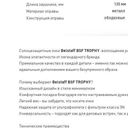
Длина заушника, мм
135 мм
Материал оправы
металл
Конструкция оправы
ободковые
Солнцезащитные очки
Belstaff BSF TROPHY
: воплощение р
Икона элегантности от легендарного бренда
Премиальное качество в каждой детали – именно так можн
идеальным дополнением вашего безупречного образа.
Почему выбирают
Belstaff BSF TROPHY
?
Изысканный дизайн в стиле минимализм
Комфортная посадка благодаря легко настраиваемым дужк
Легкий вес– вы забудете, что носите очки
Надежная защита от ультрафиолета с фильтром класса 3N
Универсальность – подходят как для деловых встреч, так и 
Технические преимущества