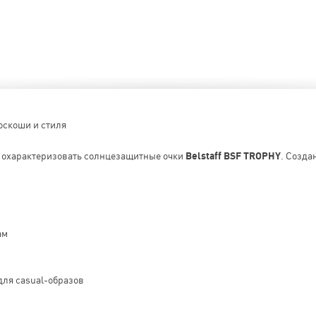
оскоши и стиля
о охарактеризовать солнцезащитные очки
Belstaff BSF TROPHY
. Созда
ам
для casual-образов