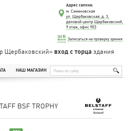
Адрес салона:
м. Семеновская
ул. Щербаковская, д. 3,
деловой центр Щербаковский,
9 этаж, офис 903
Записаться на проверку зрения
вход с торца
нтр Щербаковский»
здания
АТА
НАШ МАГАЗИН
TAFF BSF TROPHY
Belstaff