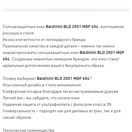
Солнцезащитные очки
Baldinini BLD 2501 MGF 604
: воплощение
роскоши и стиля
Икона элегантности от легендарного бренда
Премиальное качество в каждой детали – именно так можно
охарактеризовать солнцезащитные очки
Baldinini BLD 2501 MGF
604
. Созданные именитым немецким брендом, эти очки станут
идеальным дополнением вашего безупречного образа.
Почему выбирают
Baldinini BLD 2501 MGF 604
?
Изысканный дизайн в стиле минимализм
Комфортная посадка благодаря легко настраиваемым дужкам
Легкий вес– вы забудете, что носите очки
Надежная защита от ультрафиолета с фильтром класса 3N
Универсальность – подходят как для деловых встреч, так и для
casual-образов
Технические преимущества