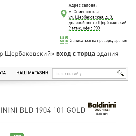
Адрес салона:
м. Семеновская
ул. Щербаковская, д. 3,
деловой центр Щербаковский,
9 этаж, офис 903
Записаться на проверку зрения
вход с торца
нтр Щербаковский»
здания
АТА
НАШ МАГАЗИН
NINI BLD 1904 101 GOLD
Baldinini