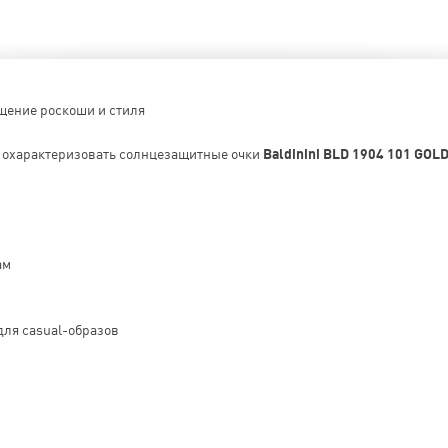
щение роскоши и стиля
о охарактеризовать солнцезащитные очки
Baldinini BLD 1904 101 GOL
ам
для casual-образов