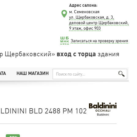
Адрес салона:
м. Семеновская
ул. Щербаковская, д. 3,
деловой центр Щербаковский,
9 этаж, офис 903
Записаться на проверку зрения
вход с торца
нтр Щербаковский»
здания
АТА
НАШ МАГАЗИН
LDININI BLD 2488 PM 102
Baldinini