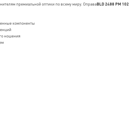
енителям премиальной оптики по всему миру. Оправа
BLD 2488 PM 102
венные компоненты
денций
го ношения
ем