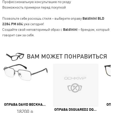
Профессиональную консультацию по уходу
Возможность примерки перед покупкой
Позвольте себе роскошь стиля – выберите оправу
Baldinini BLD
2284 PM 604
уже сегодня!
Создайте свой неповторимый образ с
Baldinini
– брендом, который
говорит сам за себя.
ВАМ МОЖЕТ ПОНРАВИТЬСЯ
ОПРАВА DAVID BECKHAM DB 1150 KJ1
ОПР
ОПРАВА DSQUARED2 DQ 5038 012
18200 р.