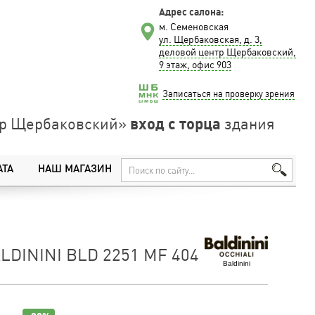
Адрес салона:
м. Семеновская
ул. Щербаковская, д. 3,
деловой центр Щербаковский,
9 этаж, офис 903
Записаться на проверку зрения
вход с торца
нтр Щербаковский»
здания
АТА
НАШ МАГАЗИН
DININI BLD 2251 MF 404
Baldinini