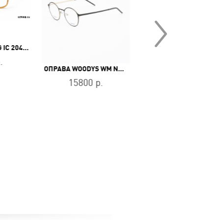
ОПРАВА ICEBERG IC 204 03
ОПРАВА 
.
11400 р.
ОПРАВА WOODYS WM NENDO 01
15800 р.