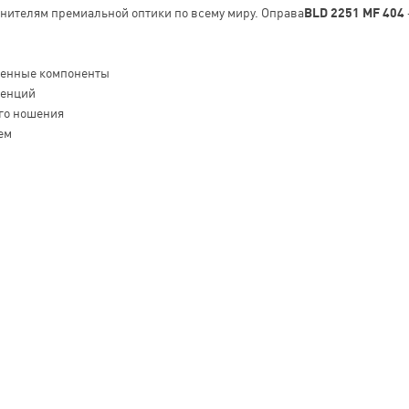
енителям премиальной оптики по всему миру. Оправа
BLD 2251 MF 404
венные компоненты
денций
го ношения
ем