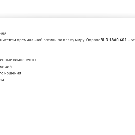
тиля
енителям премиальной оптики по всему миру. Оправа
BLD 1860 401
– э
венные компоненты
денций
го ношения
ем