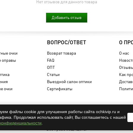
Нет отзывов для данного товара
Добавить отзыв
ВОПРОС/ОТВЕТ
О ПР
ные очки
Возврат товара
О нас
 оправы
FAQ
Новост
ОПТ
Отзыв
птика
Статьи
Как пр
ения
Выездной салон оптики
Достав
е очки
Сертификаты
Полити
уем файлы cookie для улучшения работы сайта ochkivip.ru и
афика. Продолжая использовать сайт, Вы соглашаетесь с нашей
OCHKIVIP 2009-2026©
 конфиденциальности
.
Все права защищены