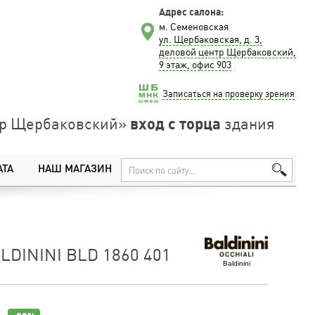
Адрес салона:
м. Семеновская
ул. Щербаковская, д. 3,
деловой центр Щербаковский,
9 этаж, офис 903
Записаться на проверку зрения
вход с торца
нтр Щербаковский»
здания
АТА
НАШ МАГАЗИН
DININI BLD 1860 401
Baldinini