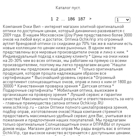
Каталог пуст.
1
2
...
186
187
Предыдущая
Следующая
Компания Очки Вип – интернет магазин элитной оригинальной
оптики по доступным ценам, который динамично развивается с
2009 года. В нашем Московском Шоу Руме представлено более 3000
очков на любой вкус и достаток. Оптика OchkiVip это огромный
аутлет брендовой оптики со скидками до 70% так же в наличии есть
новые коллекции по ценам ниже рыночных. В одном месте
представлены все мировые производители очков и линз к ним. *
Индивидуальный подход к каждому клиенту * Цены на очки ниже
на 20-30% чем во всех оптиках, мы работаем на прямую со всеми
производителями, поэтому мы легко предлагаем акцию "Нашли
дешевле мы предложим ещё дешевле" * Только оригинальная
продукция, которая прошла надлежащим образом все
сертификации * Высочайший уровень сервиса *Огромный
ассортимент солнцезащитных очков, оправ и линз к ним от 1800 до
30000 * Качественная проверка зрения * Детская оптика *
Подарочные сертификаты * Мобильная оптика, выезжаем в
организации на проверку зрения * Лучший сервис и гарантии
качества! Максимально точный результат и ответственность за него
- главные преимущества салона оптики Ochkivip.RU
www.ochkivip.ru – салон Оптики полного цикла(проверка зрения,
подбор оправ, изготовление очков) Наша компания стремится
предоставить максимально удобный сервис для Вас, учитывая все
пожелания и предпочтения наших покупателей. Мы предлагаем
только оригинальные Солнцезащитные очки и ОПРАВЫ от лучших
домов моды. Магазин детских оправ Мы рады видеть вас в оптике
OchkiVip, где высокое качество встречается с доступными ценами.