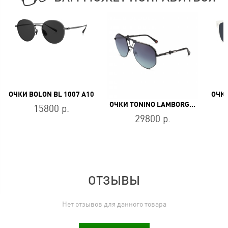
ОЧКИ BOLON BL 1007 A10
ОЧКИ
ОЧКИ TONINO LAMBORGHINI TL537-03
15800 р.
29800 р.
ОТЗЫВЫ
Нет отзывов для данного товара