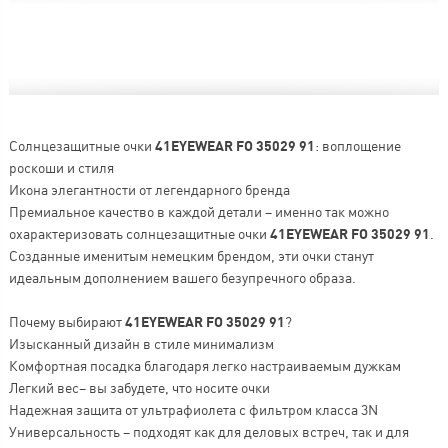
Солнцезащитные очки
41EYEWEAR FO 35029 91
: воплощение
роскоши и стиля
Икона элегантности от легендарного бренда
Премиальное качество в каждой детали – именно так можно
охарактеризовать солнцезащитные очки
41EYEWEAR FO 35029 91
.
Созданные именитым немецким брендом, эти очки станут
идеальным дополнением вашего безупречного образа.
Почему выбирают
41EYEWEAR FO 35029 91
?
Изысканный дизайн в стиле минимализм
Комфортная посадка благодаря легко настраиваемым дужкам
Легкий вес– вы забудете, что носите очки
Надежная защита от ультрафиолета с фильтром класса 3N
Универсальность – подходят как для деловых встреч, так и для