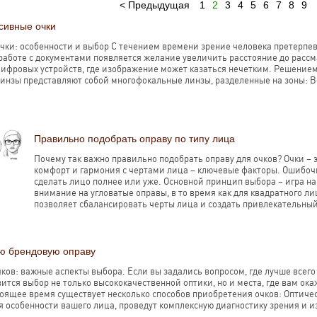
Предыдущая
1
2
3
4
5
6
7
8
9
сивные очки
чки: особенности и выбор С течением времени зрение человека претерпев
работе с документами появляется желание увеличить расстояние до рассм
ифровых устройств, где изображение может казаться нечетким. Решением 
инзы представляют собой многофокальные линзы, разделенные на зоны: Ве
Правильно подобрать оправу по типу лица
Почему так важно правильно подобрать оправу для очков? Очки – 
комфорт и гармония с чертами лица – ключевые факторы. Ошибо
сделать лицо полнее или уже. Основной принцип выбора – игра на
внимание на угловатые оправы, в то время как для квадратного л
позволяет сбалансировать черты лица и создать привлекательный 
ую брендовую оправу
ков: важные аспекты выбора. Если вы задались вопросом, где лучше всего
ится выбор не только высококачественной оптики, но и места, где вам о
тоящее время существует несколько способов приобретения очков: Оптиче
я особенности вашего лица, проведут комплексную диагностику зрения и и