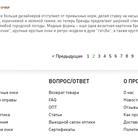
 очки
се больше дизайнеров отступают от привычных норм, делая ставку на на
, коричневой и зеленой гамме, но теперь бренды предлагают широкий спек
любой городской погоды. Модные формы – еще одна визитная карточка бр
очки", крупные круглые очки и ретро-модели в духе "гэтсби", а также кру
Предыдущая
1
2
3
4
5
6
7
8
9
ВОПРОС/ОТВЕТ
О ПР
ные очки
Возврат товара
О нас
 оправы
FAQ
Новост
ОПТ
Отзыв
птика
Статьи
Как пр
ения
Выездной салон оптики
Достав
е очки
Сертификаты
Полити