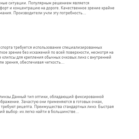
асные ситуации. Популярным решением является
мфорт и концентрацию на дороге. Качественное зрение крайне
мания. Производители учли эту потребность...
х спорта требуется использование специализированных
кое зрение без искажений по всей поверхности, несмотря на
е клипсы для крепления обычных очковых линз с внутренней
е зрения, обеспечивая четкость...
линзы Данный тип оптики, обладающий фиксированной
бражение. Зачастую они применяются в готовых очках,
е требуют рецепта. Преимущества стандартных линз: Быстрая
ий выбор: их легко найти в большинстве...