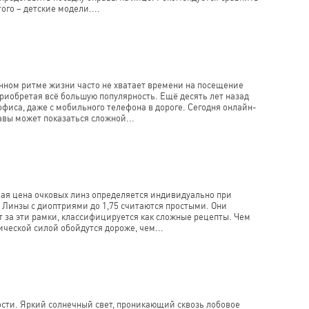
го – детские модели....
енном ритме жизни часто не хватает времени на посещение
риобретая всё большую популярность. Ещё десять лет назад
офиса, даже с мобильного телефона в дороге. Сегодня онлайн-
авы может показаться сложной...
овая цена очковых линз определяется индивидуально при
 Линзы с диоптриями до 1,75 считаются простыми. Они
ит за эти рамки, классифицируется как сложные рецепты. Чем
ческой силой обойдутся дороже, чем...
ности. Яркий солнечный свет, проникающий сквозь лобовое