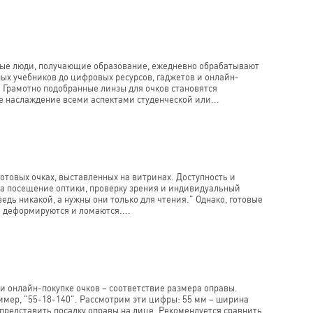
одые люди, получающие образование, ежедневно обрабатывают
х учебников до цифровых ресурсов, гаджетов и онлайн-
. Грамотно подобранные линзы для очков становятся
 наслаждение всеми аспектами студенческой или...
готовых очках, выставленных на витринах. Доступность и
а посещение оптики, проверку зрения и индивидуальный
дь никакой, а нужны они только для чтения." Однако, готовые
о деформируются и ломаются....
 онлайн-покупке очков – соответствие размера оправы.
имер, "55-18-140". Рассмотрим эти цифры: 55 мм – ширина
 представить посадку оправы на лице. Рекомендуется сравнить