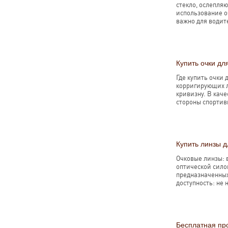
стекло, ослепля
использование о
важно для водит
Купить очки дл
Где купить очки
корригирующих л
кривизну. В кач
стороны спортив
Купить линзы д
Очковые линзы:
оптической сило
предназначенных
доступность: не 
Бесплатная пр