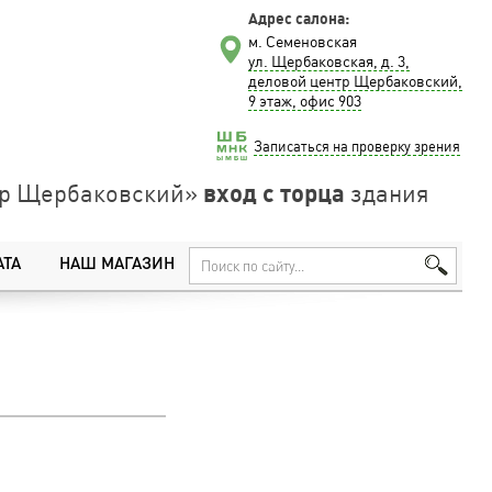
Адрес салона:
м. Семеновская
ул. Щербаковская, д. 3,
деловой центр Щербаковский,
9 этаж, офис 903
Записаться на проверку зрения
вход с торца
нтр Щербаковский»
здания
АТА
НАШ МАГАЗИН