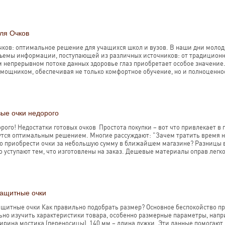
ля Очков
очков: оптимальное решение для учащихся школ и вузов. В наши дни мол
ъемы информации, поступающей из различных источников: от традиционны
м непрерывном потоке данных здоровье глаз приобретает особое значение
ощником, обеспечивая не только комфортное обучение, но и полноценное
вые очки недорого
рого! Недостатки готовых очков Простота покупки – вот что привлекает в 
утся оптимальным решением. Многие рассуждают: "Зачем тратить время н
но приобрести очки за небольшую сумму в ближайшем магазине? Разницы ве
о уступают тем, что изготовлены на заказ. Дешевые материалы оправ легк
защитные очки
щитные очки Как правильно подобрать размер? Основное беспокойство при
но изучить характеристики товара, особенно размерные параметры, напр
ширина мостика (переносицы), 140 мм – длина дужки. Эти данные помогают