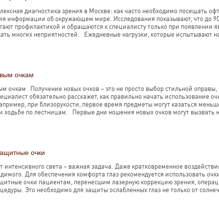
лексная диагностика зрения в Москве: как часто необходимо посещать о
ия информации об окружающем мире. Исследования показывают, что до 90
гают профилактикой и обращаются к специалисту только при появлении яв
ать многих неприятностей. Ежедневные нагрузки, которые испытывают наш
овым очкам
ым очкам Получение новых очков – это не просто выбор стильной оправы,
пециалист обязательно расскажет, как правильно начать использование о
апример, при близорукости, первое время предметы могут казаться меньш
и ходьбе по лестницам. Первые дни ношения новых очков могут вызвать 
защитные очки
т интенсивного света – важная задача. Даже кратковременное воздействие
идимого. Для обеспечения комфорта глаз рекомендуется использовать очк
щитные очки пациентам, перенесшим лазерную коррекцию зрения, операци
едуры. Это необходимо для защиты ослабленных глаз не только от солнечн