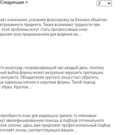
Следующая
ает изменения, усложняя фокусировку на близких объектах.
атриваемого предмета. Также возникают трудности при
этой проблемы могут стать прогрессивные очки.
рхняя зона предназначена для видения на...
это аксессуар, сопровождающий нас каждый день, поэтому
чный выбор формы может визуально нарушить пропорции,
 контрасте. Обладателям круглого лица стоит обратить
ица идеальны мягкие и округлые формы. Такой подход
образ. Круглое...
 приобрести очки для коррекции зрения, то ключевым
кажут квалифицированную помощь в подборе оптимального
ские салоны: здесь вам предложат профессиональный подбор
зготовят линзы, соответствующие вашим...