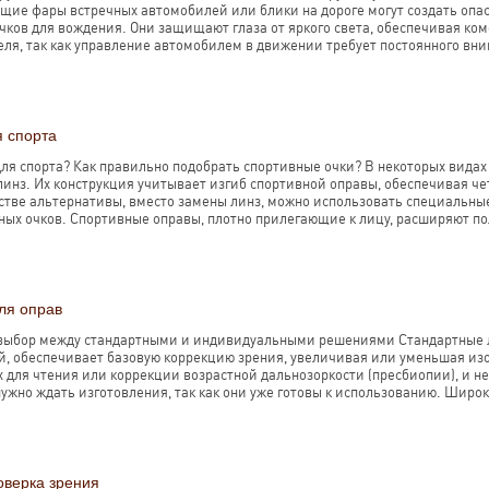
ющие фары встречных автомобилей или блики на дороге могут создать оп
чков для вождения. Они защищают глаза от яркого света, обеспечивая ко
еля, так как управление автомобилем в движении требует постоянного вни
я спорта
 для спорта? Как правильно подобрать спортивные очки? В некоторых вида
инз. Их конструкция учитывает изгиб спортивной оправы, обеспечивая чет
естве альтернативы, вместо замены линз, можно использовать специальны
ных очков. Спортивные оправы, плотно прилегающие к лицу, расширяют пол
ля оправ
 выбор между стандартными и индивидуальными решениями Стандартные 
й, обеспечивает базовую коррекцию зрения, увеличивая или уменьшая изо
 для чтения или коррекции возрастной дальнозоркости (пресбиопии), и н
нужно ждать изготовления, так как они уже готовы к использованию. Широк
оверка зрения