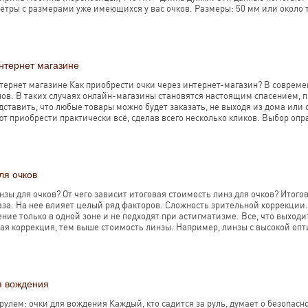
етры с размерами уже имеющихся у вас очков. Размеры: 50 мм или около то
интернет магазине
нтернет магазине Как приобрести очки через интернет-магазин? В соврем
ов. В таких случаях онлайн-магазины становятся настоящим спасением, п
ставить, что любые товары можно будет заказать, не выходя из дома или 
т приобрести практически всё, сделав всего несколько кликов. Выбор опр
ля очков
нзы для очков? От чего зависит итоговая стоимость линз для очков? Итог
за. На нее влияет целый ряд факторов. Сложность зрительной коррекции.
ние только в одной зоне и не подходят при астигматизме. Все, что выход
ая коррекция, тем выше стоимость линзы. Например, линзы с высокой опти
я вождения
рулем: очки для вождения Каждый, кто садится за руль, думает о безопас