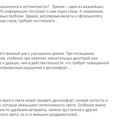
фтальмолога и оптометриста? Зрение – один из важнейших
% информации поступает к нам через глаза. К сожалению,
ных проблем. Однако, регулярные визиты к офтальмологу
и глаза, требуют постоянного...
 это важный шаг к улучшению зрения. При посещении
чков, особенно при наличии значительных диоптрий или
е и дальше, чем в действительности, что требует повышенной
непривычные ощущения и дискомфорт....
 яркого света может вызвать дискомфорт, снижая четкость и
и, которые уменьшают интенсивность света. Особенно важно
ю по удалению катаракты, замене хрусталика и другие
ого света, но и от внешних раздражителей,...