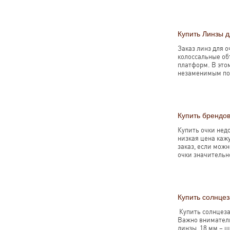
Купить Линзы д
Заказ линз для 
колоссальные об
платформ. В это
незаменимым пом
Купить брендо
Купить очки недо
низкая цена каж
заказ, если мож
очки значительн
Купить солнце
Купить солнцеза
Важно вниматель
линзы, 18 мм – 