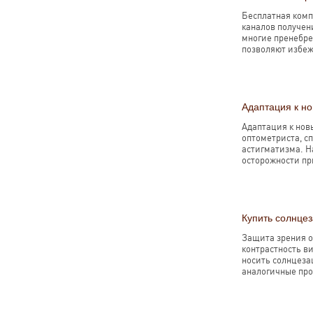
Бесплатная комп
каналов получен
многие пренебре
позволяют избеж
Адаптация к н
Адаптация к нов
оптометриста, с
астигматизма. Н
осторожности пр
Купить солнце
Защита зрения о
контрастность в
носить солнцеза
аналогичные проц