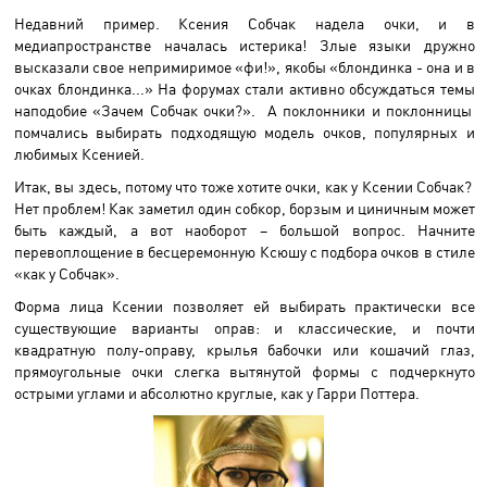
Недавний пример. Ксения Собчак надела очки, и в
медиапространстве началась истерика! Злые языки дружно
высказали свое непримиримое «фи!», якобы «блондинка - она и в
очках блондинка...» На форумах стали активно обсуждаться темы
наподобие «Зачем Собчак очки?». А поклонники и поклонницы
помчались выбирать подходящую модель очков, популярных и
любимых Ксенией.
Итак, вы здесь, потому что тоже хотите очки, как у Ксении Собчак?
Нет проблем! Как заметил один собкор, борзым и циничным может
быть каждый, а вот наоборот – большой вопрос. Начните
перевоплощение в бесцеремонную Ксюшу с подбора очков в стиле
«как у Собчак».
Форма лица Ксении позволяет ей выбирать практически все
существующие варианты оправ: и классические, и почти
квадратную полу-оправу, крылья бабочки или кошачий глаз,
прямоугольные очки слегка вытянутой формы с подчеркнуто
острыми углами и абсолютно круглые, как у Гарри Поттера.