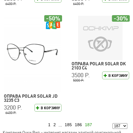
6400 Р.
6400 Р.
-50%
-30%
ОПРАВА POLAR SOLAR DK
2103 C4
3500 Р.
В КОРЗИНУ
5000 Р.
ОПРАВА POLAR SOLAR JD
3235 C3
3200 Р.
В КОРЗИНУ
6400 Р.
1
2
...
185
186
187
Предыдущая
Компания Очки Вип – интернет магазин элитной оригинальной