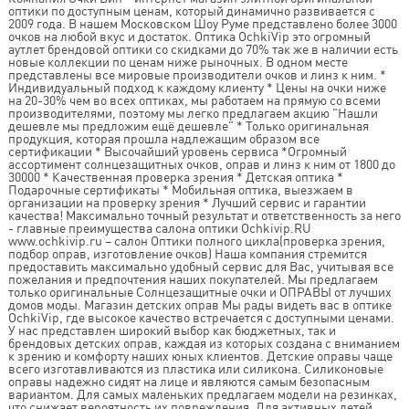
оптики по доступным ценам, который динамично развивается с
2009 года. В нашем Московском Шоу Руме представлено более 3000
очков на любой вкус и достаток. Оптика OchkiVip это огромный
аутлет брендовой оптики со скидками до 70% так же в наличии есть
новые коллекции по ценам ниже рыночных. В одном месте
представлены все мировые производители очков и линз к ним. *
Индивидуальный подход к каждому клиенту * Цены на очки ниже
на 20-30% чем во всех оптиках, мы работаем на прямую со всеми
производителями, поэтому мы легко предлагаем акцию "Нашли
дешевле мы предложим ещё дешевле" * Только оригинальная
продукция, которая прошла надлежащим образом все
сертификации * Высочайший уровень сервиса *Огромный
ассортимент солнцезащитных очков, оправ и линз к ним от 1800 до
30000 * Качественная проверка зрения * Детская оптика *
Подарочные сертификаты * Мобильная оптика, выезжаем в
организации на проверку зрения * Лучший сервис и гарантии
качества! Максимально точный результат и ответственность за него
- главные преимущества салона оптики Ochkivip.RU
www.ochkivip.ru – салон Оптики полного цикла(проверка зрения,
подбор оправ, изготовление очков) Наша компания стремится
предоставить максимально удобный сервис для Вас, учитывая все
пожелания и предпочтения наших покупателей. Мы предлагаем
только оригинальные Солнцезащитные очки и ОПРАВЫ от лучших
домов моды. Магазин детских оправ Мы рады видеть вас в оптике
OchkiVip, где высокое качество встречается с доступными ценами.
У нас представлен широкий выбор как бюджетных, так и
брендовых детских оправ, каждая из которых создана с вниманием
к зрению и комфорту наших юных клиентов. Детские оправы чаще
всего изготавливаются из пластика или силикона. Силиконовые
оправы надежно сидят на лице и являются самым безопасным
вариантом. Для самых маленьких предлагаем модели на резинках,
что снижает вероятность их повреждения. Для активных детей