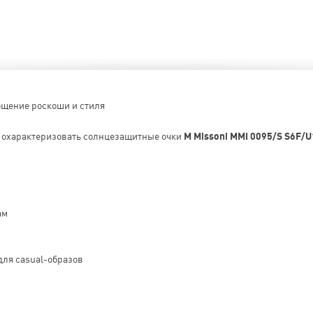
ощение роскоши и стиля
о охарактеризовать солнцезащитные очки
M Missoni MMI 0095/S S6F/U
ам
для casual-образов