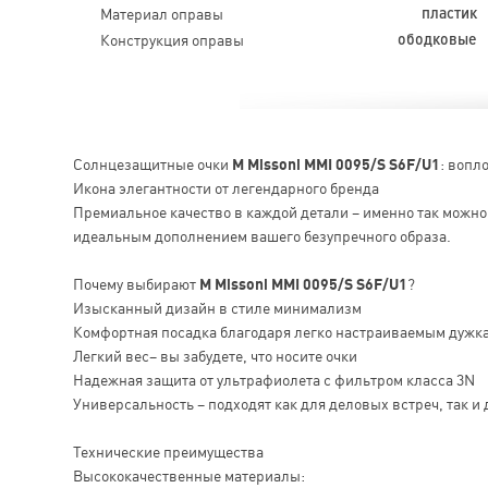
Материал оправы
пластик
Конструкция оправы
ободковые
Солнцезащитные очки
M Missoni MMI 0095/S S6F/U1
: вопл
Икона элегантности от легендарного бренда
Премиальное качество в каждой детали – именно так можн
идеальным дополнением вашего безупречного образа.
Почему выбирают
M Missoni MMI 0095/S S6F/U1
?
Изысканный дизайн в стиле минимализм
Комфортная посадка благодаря легко настраиваемым дужк
Легкий вес– вы забудете, что носите очки
Надежная защита от ультрафиолета с фильтром класса 3N
Универсальность – подходят как для деловых встреч, так и 
Технические преимущества
Высококачественные материалы: