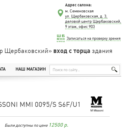
Адрес салона:
м. Семеновская
ул. Щербаковская, д. 3,
деловой центр Щербаковский,
9 этаж, офис 903
Записаться на проверку зрения
вход с торца
нтр Щербаковский»
здания
АТА
НАШ МАГАЗИН
SONI MMI 0095/S S6F/U1
M Missoni
Были доступны по цене
12500
р.