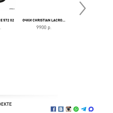
E 572 02
ОЧКИ CHRISTIAN LACROIX CL5039001
ОЧКИ 4
.
9900 р.
5600 р.
ОЕКТЕ