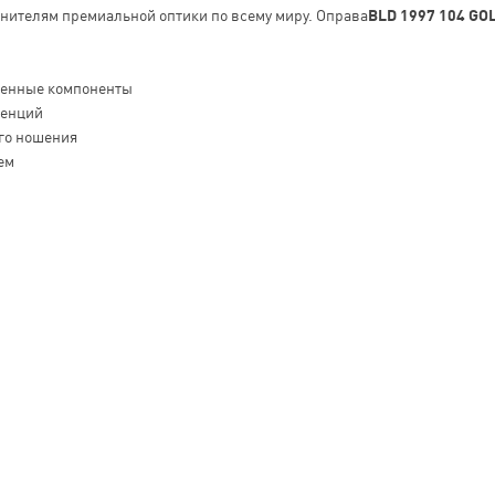
енителям премиальной оптики по всему миру. Оправа
BLD 1997 104 GO
венные компоненты
денций
го ношения
ем