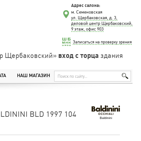
Адрес салона:
м. Семеновская
ул. Щербаковская, д. 3,
деловой центр Щербаковский,
9 этаж, офис 903
Записаться на проверку зрения
вход с торца
нтр Щербаковский»
здания
АТА
НАШ МАГАЗИН
DININI BLD 1997 104
Baldinini