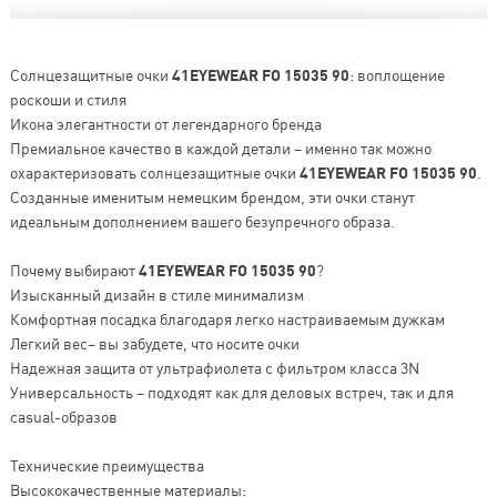
Солнцезащитные очки
41EYEWEAR FO 15035 90
: воплощение
роскоши и стиля
Икона элегантности от легендарного бренда
Премиальное качество в каждой детали – именно так можно
охарактеризовать солнцезащитные очки
41EYEWEAR FO 15035 90
.
Созданные именитым немецким брендом, эти очки станут
идеальным дополнением вашего безупречного образа.
Почему выбирают
41EYEWEAR FO 15035 90
?
Изысканный дизайн в стиле минимализм
Комфортная посадка благодаря легко настраиваемым дужкам
Легкий вес– вы забудете, что носите очки
Надежная защита от ультрафиолета с фильтром класса 3N
Универсальность – подходят как для деловых встреч, так и для
casual-образов
Технические преимущества
Высококачественные материалы: